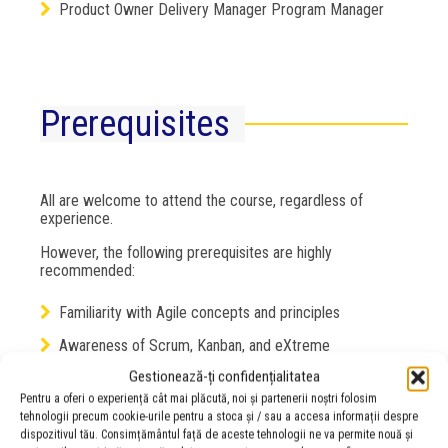
Product Owner Delivery Manager Program Manager
Prerequisites
All are welcome to attend the course, regardless of
experience.
However, the following prerequisites are highly
recommended:
Familiarity with Agile concepts and principles
Awareness of Scrum, Kanban, and eXtreme
Gestionează-ți confidențialitatea
Programming (XP)
Pentru a oferi o experiență cât mai plăcută, noi și partenerii noștri folosim
Working knowledge of software and hardware
tehnologii precum cookie-urile pentru a stoca și / sau a accesa informații despre
dispozitivul tău. Consimțământul față de aceste tehnologii ne va permite nouă și
development processes