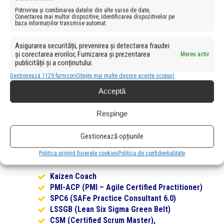
Potrivirea și combinarea datelor din alte surse de date,
Conectarea mai multor dispozitive, Identificarea dispozitivelor pe
baza informațiilor transmise automat.
Asigurarea securității, prevenirea și detectarea fraudei
și corectarea erorilor, Furnizarea și prezentarea
Mereu activ
publicității și a conținutului.
Ștefan Bârgăoanu
Gestionează 1129 furnizori
Citește mai multe despre aceste scopuri
Practician și antreprenor software cu peste 20 de ani de
Acceptă
experiență, dintre care 15 ani de lucru folosind abordări
Lean și Agile, inclusiv transformări Lean-Agile la nivel de
Respinge
organizație.
Unul dintre pionierii mișcării Agile din România, primul
Gestionează opțiunile
certificat SPC (SAFe Practice Consultant) din țară.
Background de trainer, mentor și coach, cu expertiză în
Politica privind fisierele cookies
Politica de confidentialitate
dezvoltarea de software și administrarea afacerilor.
Kaizen Coach
PMI-ACP (PMI – Agile Certified Practitioner)
SPC6 (
SAFe Practice Consultant
6.0)
LSSGB (Lean Six Sigma Green Belt)
CSM (Certified Scrum Master),