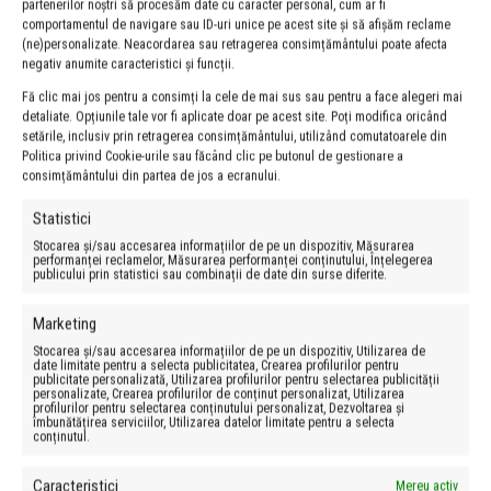
partenerilor noștri să procesăm date cu caracter personal, cum ar fi
comportamentul de navigare sau ID-uri unice pe acest site și să afișăm reclame
(ne)personalizate. Neacordarea sau retragerea consimțământului poate afecta
negativ anumite caracteristici și funcții.
Fă clic mai jos pentru a consimți la cele de mai sus sau pentru a face alegeri mai
Trainer
detaliate. Opțiunile tale vor fi aplicate doar pe acest site. Poți modifica oricând
setările, inclusiv prin retragerea consimțământului, utilizând comutatoarele din
Politica privind Cookie-urile sau făcând clic pe butonul de gestionare a
consimțământului din partea de jos a ecranului.
Statistici
Stocarea și/sau accesarea informațiilor de pe un dispozitiv, Măsurarea
performanței reclamelor, Măsurarea performanței conținutului, Înțelegerea
publicului prin statistici sau combinații de date din surse diferite.
Marketing
Stocarea și/sau accesarea informațiilor de pe un dispozitiv, Utilizarea de
date limitate pentru a selecta publicitatea, Crearea profilurilor pentru
publicitate personalizată, Utilizarea profilurilor pentru selectarea publicității
personalizate, Crearea profilurilor de conținut personalizat, Utilizarea
profilurilor pentru selectarea conținutului personalizat, Dezvoltarea și
îmbunătățirea serviciilor, Utilizarea datelor limitate pentru a selecta
conținutul.
Caracteristici
Mereu activ