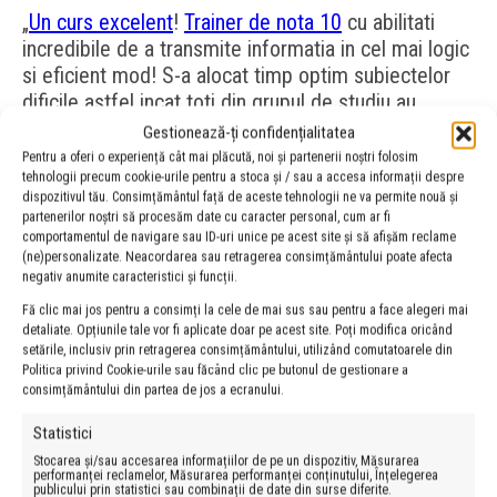
„
Un curs excelent
!
Trainer de nota 10
cu abilitati
incredibile de a transmite informatia in cel mai logic
si eficient mod! S-a alocat timp optim subiectelor
dificile astfel incat toti din grupul de studiu au
inteles ce se cere si ce trebuie asimilat pentru
Gestionează-ți confidențialitatea
examen. Am sa recomand cu caldura acest curs si
Pentru a oferi o experiență cât mai plăcută, noi și partenerii noștri folosim
tehnologii precum cookie-urile pentru a stoca și / sau a accesa informații despre
altor cunostinte ce doresc certificarea PMP.”
dispozitivul tău. Consimțământul față de aceste tehnologii ne va permite nouă și
partenerilor noștri să procesăm date cu caracter personal, cum ar fi
„Experienta interesanta, focusata pe intelegerea
comportamentul de navigare sau ID-uri unice pe acest site și să afișăm reclame
notiunilor si exemple practice din activitatea de zi
(ne)personalizate. Neacordarea sau retragerea consimțământului poate afecta
negativ anumite caracteristici și funcții.
cu zi a unui project manager. Mi-a placut
modalitatea de expunere exemplificarea notiunilor
Fă clic mai jos pentru a consimți la cele de mai sus sau pentru a face alegeri mai
detaliate. Opțiunile tale vor fi aplicate doar pe acest site. Poți modifica oricând
din cadrul cursului.
Trainer
bine pregatit!”
setările, inclusiv prin retragerea consimțământului, utilizând comutatoarele din
Politica privind Cookie-urile sau făcând clic pe butonul de gestionare a
„Experienta super OK . Trainer OK!”
consimțământului din partea de jos a ecranului.
„Slides build during training delivery! Follow-up
Statistici
super OK!”
Stocarea și/sau accesarea informațiilor de pe un dispozitiv, Măsurarea
performanței reclamelor, Măsurarea performanței conținutului, Înțelegerea
publicului prin statistici sau combinații de date din surse diferite.