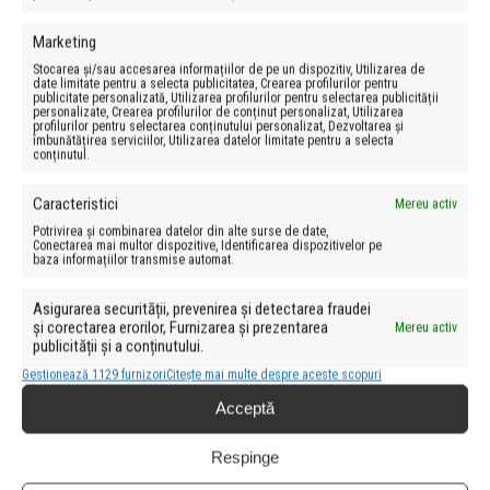
Marketing
„Mi-a placut ca a adaptat metoda de
Stocarea și/sau accesarea informațiilor de pe un dispozitiv, Utilizarea de
predare grupului!”
date limitate pentru a selecta publicitatea, Crearea profilurilor pentru
publicitate personalizată, Utilizarea profilurilor pentru selectarea publicității
personalizate, Crearea profilurilor de conținut personalizat, Utilizarea
profilurilor pentru selectarea conținutului personalizat, Dezvoltarea și
„Materiale OK;
Training/curs bine structurat,
plin de
îmbunătățirea serviciilor, Utilizarea datelor limitate pentru a selecta
conținutul.
informatii;
Trainer competent,
raspunde la toate
intrebarile. Metoda de predare interactiva, ne-a
Caracteristici
Mereu activ
scos din monoton si zona de confort.”
Potrivirea și combinarea datelor din alte surse de date,
Conectarea mai multor dispozitive, Identificarea dispozitivelor pe
„Acest
curs
mi-a oferit o experienta extrem de
baza informațiilor transmise automat.
constructiva si utila. Mi-a placut in mod desebit
Asigurarea securității, prevenirea și detectarea fraudei
implicarea, dedicarea cat si rabdarea lui
Ilie
in a ne
și corectarea erorilor, Furnizarea și prezentarea
Mereu activ
face cunoscute notiuni noi, a intelege o materie
publicității și a conținutului.
extrem de complexa intr-un timp relative foarte
Gestionează 1129 furnizori
Citește mai multe despre aceste scopuri
scurt. Participarea la acest curs a fost extrem de
Acceptă
placuta!”
Respinge
Programul sesiunilor PMP Exam Prep pentru 2018