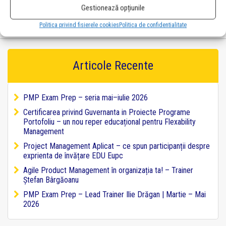
il gasiti
aici
Gestionează opțiunile
înapoi la pagina principală
înapoi la toate articolele
|
Politica privind fisierele cookies
Politica de confidentialitate
Articole Recente
PMP Exam Prep – seria mai–iulie 2026
Certificarea privind Guvernanta in Proiecte Programe
Portofoliu – un nou reper educațional pentru Flexability
Management
Project Management Aplicat – ce spun participanții despre
exprienta de învățare EDU Eupc
Agile Product Management în organizația ta! – Trainer
Ștefan Bârgăoanu
PMP Exam Prep – Lead Trainer Ilie Drăgan | Martie – Mai
2026