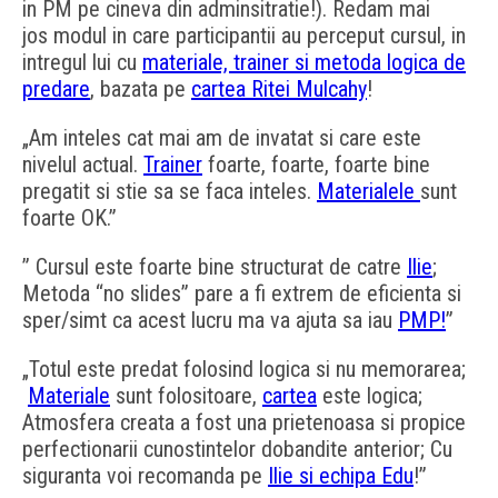
in PM pe cineva din adminsitratie!). Redam mai
jos modul in care participantii au perceput cursul, in
intregul lui cu
materiale, trainer si metoda logica de
predare
, bazata pe
cartea Ritei Mulcahy
!
„Am inteles cat mai am de invatat si care este
nivelul actual.
Trainer
foarte, foarte, foarte bine
pregatit si stie sa se faca inteles.
Materialele
sunt
foarte OK.”
” Cursul este foarte bine structurat de catre
Ilie
;
Metoda “no slides” pare a fi extrem de eficienta si
sper/simt ca acest lucru ma va ajuta sa iau
PMP!
”
„Totul este predat folosind logica si nu memorarea;
Materiale
sunt folositoare,
cartea
este logica;
Atmosfera creata a fost una prietenoasa si propice
perfectionarii cunostintelor dobandite anterior; Cu
siguranta voi recomanda pe
Ilie si echipa Edu
!”